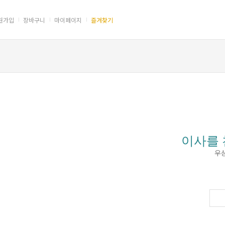
 = "#dfa503"; }
원가입
장바구니
마이페이지
즐겨찾기
이사를 
우