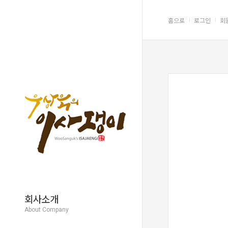
function bigImg(x) { x.style.color = "#999"; } function normalImg(x) { x.style.color
홈으로
로그인
회
회사소개
About Company