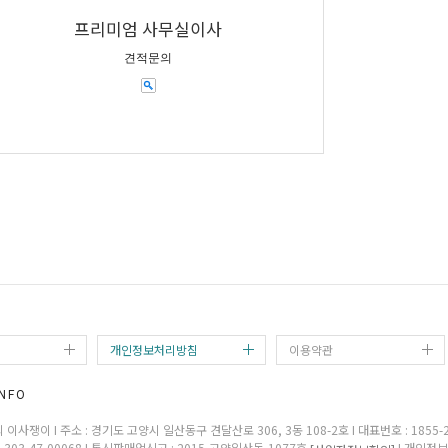
프리미엄 사무실이사
견적문의
개인정보처리방침
이용약관
NFO
이사쟁이 I 주소 : 경기도 고양시 일산동구 견달산로 306, 3동 108-2호 I 대표번호 : 1855-240
303-47-00068 I 통신판매업신고 : 2015-고양일산동-1077호
I 개인정보