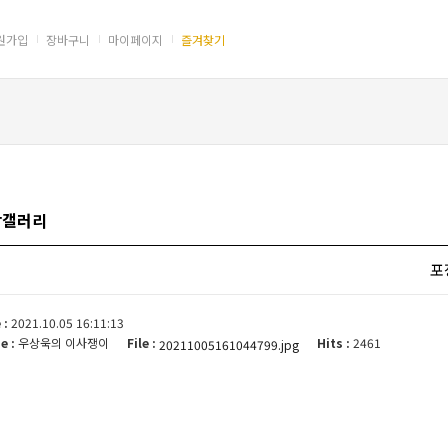
 = "#dfa503"; }
원가입
장바구니
마이페이지
즐겨찾기
장갤러리
포
 :
2021.10.05 16:11:13
e :
우상욱의 이사쟁이
File :
Hits :
2461
20211005161044799.jpg