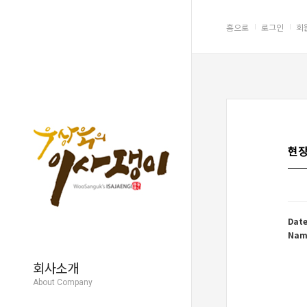
function bigImg(x) { x.style.color = "#999"; } function normalImg(x) { x.style.color
홈으로
로그인
회
현
Date
Nam
회사소개
About Company